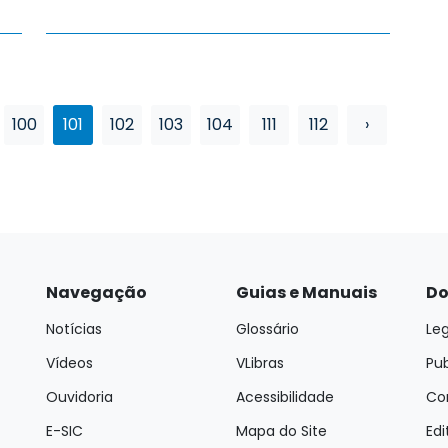
100
101
102
103
104
111
112
›
Navegação
Guias e Manuais
Do
Notícias
Glossário
Leg
Vídeos
VLibras
Pu
Ouvidoria
Acessibilidade
Con
E-SIC
Mapa do Site
Edi