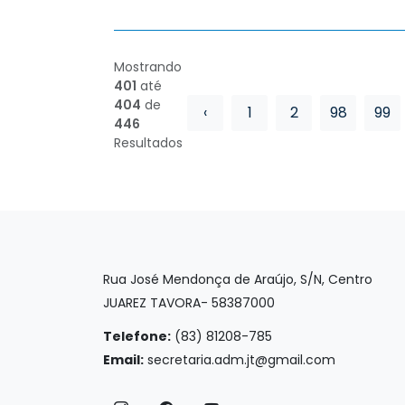
Mostrando
401
até
404
de
‹
1
2
98
99
446
Resultados
Rua José Mendonça de Araújo, S/N, Centro
JUAREZ TAVORA- 58387000
Telefone:
(83) 81208-785
Email:
secretaria.adm.jt@gmail.com