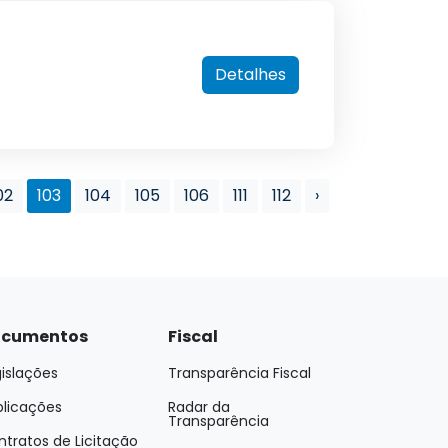
Detalhes
02
103
104
105
106
111
112
›
cumentos
Fiscal
islações
Transparência Fiscal
blicações
Radar da
Transparência
tratos de Licitação