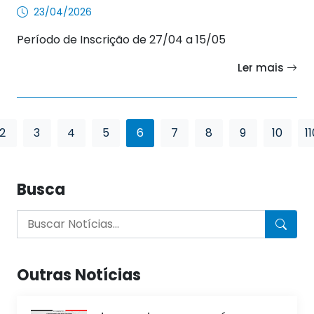
23/04/2026
Período de Inscrição de 27/04 a 15/05
Ler mais
2
3
4
5
6
7
8
9
10
11
Busca
Outras Notícias