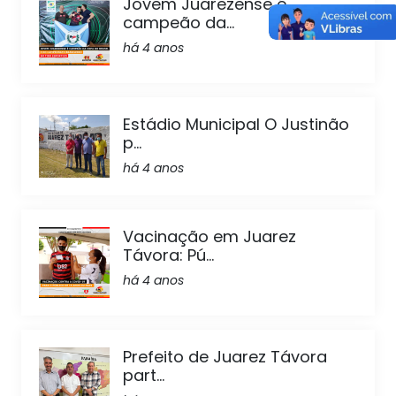
Jovem Juarezense é
campeão da...
há 4 anos
Estádio Municipal O Justinão
p...
há 4 anos
Vacinação em Juarez
Távora: Pú...
há 4 anos
Prefeito de Juarez Távora
part...