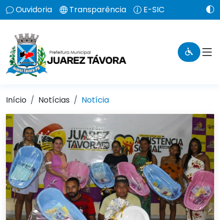
Ouvidoria
Transparência
E-SIC
Início
Notícias
Notícia