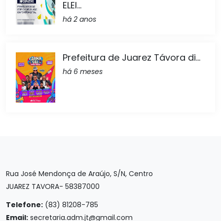
ELEI...
há 2 anos
Prefeitura de Juarez Távora di...
há 6 meses
Rua José Mendonça de Araújo, S/N, Centro
JUAREZ TAVORA- 58387000
Telefone:
(83) 81208-785
Email:
secretaria.adm.jt@gmail.com