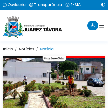
Ouvidoria
Transparência
E-SIC
Início
Notícias
Notícia