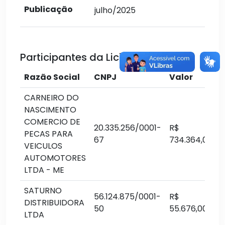
Publicação
julho/2025
Participantes da Licitação:
Razão Social
CNPJ
Valor
CARNEIRO DO
NASCIMENTO
COMERCIO DE
20.335.256/0001-
R$
PECAS PARA
j
67
734.364,00
VEICULOS
AUTOMOTORES
LTDA - ME
SATURNO
56.124.875/0001-
R$
DISTRIBUIDORA
50
55.676,00
LTDA