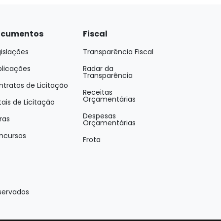
cumentos
Fiscal
islações
Transparência Fiscal
blicações
Radar da
Transparência
tratos de Licitação
Receitas
Orçamentárias
tais de Licitação
Despesas
ras
Orçamentárias
ncursos
Frota
eservados