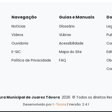
Navegação
Guias e Manuais
Do
Notícias
Glossário
Leg
Vídeos
VLibras
Pu
Ouvidoria
Acessibilidade
Con
E-SIC
Mapa do Site
Edi
Política de Privacidade
FAQ
Ob
Co
ura Municipal de Juarez Távora
2026
©
Todos os direitos R
Desenvolvido por
E-Ticons
| Versão: 2.4.1