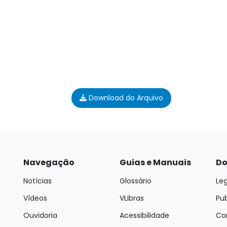
Download do Arquivo
Navegação
Guias e Manuais
Do
Notícias
Glossário
Leg
Vídeos
VLibras
Pu
Ouvidoria
Acessibilidade
Con