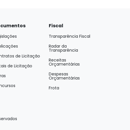
cumentos
Fiscal
islações
Transparência Fiscal
blicações
Radar da
Transparência
tratos de Licitação
Receitas
Orçamentárias
tais de Licitação
Despesas
ras
Orçamentárias
ncursos
Frota
eservados