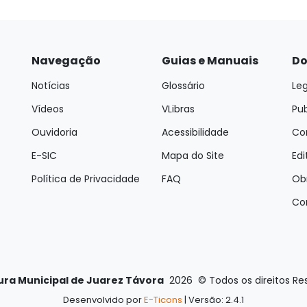
Navegação
Guias e Manuais
Do
Notícias
Glossário
Leg
Vídeos
VLibras
Pu
Ouvidoria
Acessibilidade
Con
E-SIC
Mapa do Site
Edi
Política de Privacidade
FAQ
Ob
Co
ura Municipal de Juarez Távora
2026
©
Todos os direitos R
Desenvolvido por
E-Ticons
| Versão: 2.4.1