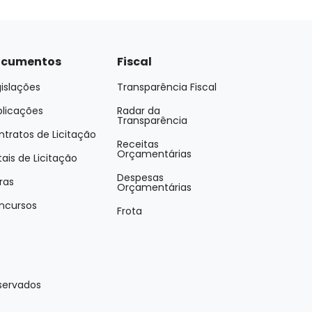
cumentos
Fiscal
islações
Transparência Fiscal
blicações
Radar da
Transparência
tratos de Licitação
Receitas
Orçamentárias
tais de Licitação
Despesas
ras
Orçamentárias
ncursos
Frota
eservados