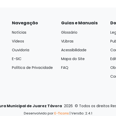
Navegação
Guias e Manuais
Do
Notícias
Glossário
Leg
Vídeos
VLibras
Pu
Ouvidoria
Acessibilidade
Con
E-SIC
Mapa do Site
Edi
Política de Privacidade
FAQ
Ob
Co
ura Municipal de Juarez Távora
2026
©
Todos os direitos R
Desenvolvido por
E-Ticons
| Versão: 2.4.1